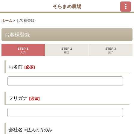
そらまめ農場
ホーム
>
お客様登録
お客様登録
STEP 1
STEP 2
STEP 3
入力
確認
完了
お名前
[
必須
]
フリガナ
[
必須
]
会社名
※法人の方のみ