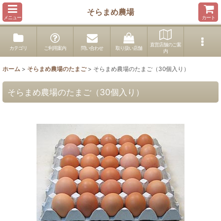
そらまめ農場
メニュー
カート
直営店舗のご案
カテゴリ
ご利用案内
問い合わせ
取り扱い店舗
内
ホーム
>
そらまめ農場のたまご
>
そらまめ農場のたまご（30個入り）
そらまめ農場のたまご（30個入り）