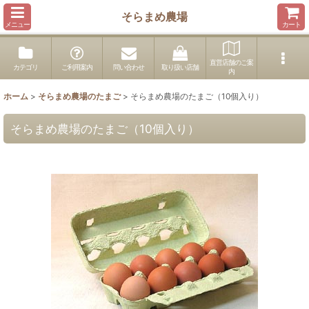
そらまめ農場
メニュー
カート
直営店舗のご案
カテゴリ
ご利用案内
問い合わせ
取り扱い店舗
内
ホーム
>
そらまめ農場のたまご
>
そらまめ農場のたまご（10個入り）
そらまめ農場のたまご（10個入り）